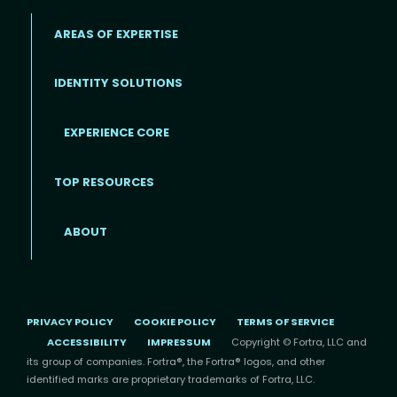
AREAS OF EXPERTISE
IDENTITY SOLUTIONS
EXPERIENCE CORE
Footer
TOP RESOURCES
ABOUT
PRIVACY POLICY
COOKIE POLICY
TERMS OF SERVICE
ACCESSIBILITY
IMPRESSUM
Copyright © Fortra, LLC and
its group of companies. Fortra®, the Fortra® logos, and other
identified marks are proprietary trademarks of Fortra, LLC.