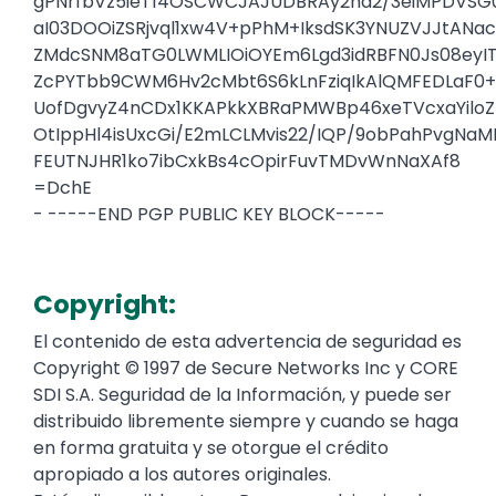
gPNrfbVz5ieT14OSCWCJAJUDBRAy2hd2/3eiMPDVS
aI03DOOiZSRjvql1xw4V+pPhM+IksdSK3YNUZVJJtANa
ZMdcSNM8aTG0LWMLIOiOYEm6Lgd3idRBFN0Js08eyIT
ZcPYTbb9CWM6Hv2cMbt6S6kLnFziqIkAlQMFEDLaF0+
UofDgvyZ4nCDx1KKAPkkXBRaPMWBp46xeTVcxaYiloZ
OtIppHl4isUxcGi/E2mLCLMvis22/IQP/9obPahPvgNaML
FEUTNJHR1ko7ibCxkBs4cOpirFuvTMDvWnNaXAf8
=DchE
- -----END PGP PUBLIC KEY BLOCK-----
Copyright:
El contenido de esta advertencia de seguridad es
Copyright © 1997 de Secure Networks Inc y CORE
SDI S.A. Seguridad de la Información, y puede ser
distribuido libremente siempre y cuando se haga
en forma gratuita y se otorgue el crédito
apropiado a los autores originales.