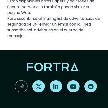
Están disponibles otros Papers y advisories de
Secure Networks o también puede visitar su
página Web.
Para suscribirse al mailing list de advertencias de
seguridad de SNI enviar un email con la línea
subscribe sni-advisories en el cuerpo del
mensaje.
Find us on X
Find us on LinkedIn
Find us on YouTube
Find us 