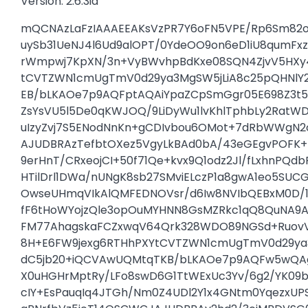
Versión: 2.6.3ia
mQCNAzLaFzIAAAEEAKsVzPR7Y6oFN5VPE/Rp6Sm82o
uySb31UeNJ4l6Ud9alOPT/0YdeOO9on6eD1iU8qumF
rWmpwj7KpXN/3n+VyBWvhpBdKxe08SQN4ZjvV5HXy
tCVTZWN1cmUgTmV0d29ya3MgSW5jLiA8c25pQHNlY2
EB/bLKAOe7p9AQFptAQAiYpaZCpSmGgr05E698Z3t5
ZsYsVU5l5De0qKWJOQ/9LiDyWu1lvKhlTphbLy2Rat
uIzyZvj7S5ENodNnKn+gCDIvbou6OMot+7dRbWWgN2
AJUDBRAzTefbtOXez5VgyLkBAd0bA/43eGEgvPOFK
9erHnT/CRxeojCI+50f71Qe+kvx9Q1odz2Jl/fLxhnPQdb
HTilDrl1DWa/nUNgK8sb27SMviELczP1a8gwA1eo5SU
OwseUHmqVIkAlQMFEDNOVsr/d6Iw8NVIbQEBxM0D/1
fF6tHoWYojzQle3opOuMYHNN8GsMZRkc1qQ8QuNA9Aj
FM77AhagskaFCZxwqV64Qrk328WDO89NGSd+RuovV
8H+E6FW9jexg6RTHhPXYtCVTZWN1cmUgTmV0d29ya3
dC5jb20+iQCVAwUQMtqTKB/bLKAOe7p9AQFw5wQAgU
X0uHGHrMptRy/LFo8swD6G1TtWExUc3Yv/6g2/YK0
cIY+EsPauqIq4JTGh/Nm0Z4UDl2Y1x4GNtm0YqezxU