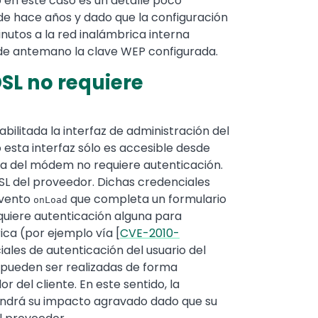
ro en este caso es un detalle poco
e hace años y dado que la configuración
nutos a la red inalámbrica interna
 de antemano la clave WEP configurada.
SL no requiere
ilitada la interfaz de administración del
 esta interfaz sólo es accesible desde
ica del módem no requiere autenticación.
DSL del proveedor. Dichas credenciales
evento
que completa un formulario
onLoad
equiere autenticación alguna para
ca (por ejemplo vía [
CVE-2010-
les de autenticación del usuario del
n pueden ser realizadas de forma
 del cliente. En este sentido, la
 tendrá su impacto agravado dado que su