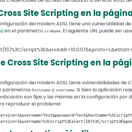
s credenciales de acceso del usuario al servicio ADSL de
Cross Site Scripting en la pági
configuración del módem ADSL tiene una vulnerabilidad de C
en el parámetro
. El siguiente URL puede ser u
md
srvName
10)%3C/script%3E&srvAddr=10.0.0.15&proto=1,&eStart
e Cross Site Scripting en la pá
configuración del módem ADSL tiene vulnerabilidades de Cr
s parámetros
y
. Si bien la aplicación r
hostname
username
enticación son fijas y las mismas en la configuración por 
ra reproducir el problema:
ervice=1&username=Test&password=Test&hostname=%3Cscript%
service=1&username=%3Cscript%3Ealert(10)%3C/script%3E&pa