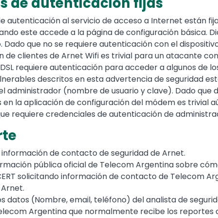
s de autenticación fijas
de autenticación al servicio de acceso a Internet están f
ndo este accede a la página de configuración básica. D
io. Dado que no se requiere autenticación con el disposit
 de clientes de Arnet Wifi es trivial para un atacante con
DSL requiere autenticación para acceder a algunos de lo
ulnerables descritos en esta advertencia de seguridad e
 del administrador (nombre de usuario y clave). Dado que
s en la aplicación de configuración del módem es trivial a
ue requiere credenciales de autenticación de administra
rte
e información de contacto de seguridad de Arnet.
ormación pública oficial de Telecom Argentina sobre có
rCERT solicitando información de contacto de Telecom Ar
 Arnet.
 datos (Nombre, email, teléfono) del analista de segur
elecom Argentina que normalmente recibe los reportes d