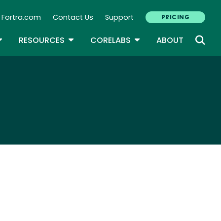
Fortra.com
Contact Us
Support
PRICING
econdary Navigation
N
OGGLE DROPDOWN
TOGGLE DROPDOWN
TOGGLE DROPDOWN
RESOURCES
CORELABS
ABOUT