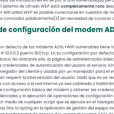
todas las instalaciones es de por sí una vulnerabilidad pe
l sistema de cifrado WEP está
completamente roto
desd
Wifi utiliza WEP es posible conectarse en cuestión de mi
ues conocidos públicamente[3] sin necesidad de conocer
 de configuración del modem AD
por defecto de los módems ADSL+WiFi vulnerables tiene hab
P 10.0.0.2 puerto 80/tcp. En su configuración por defecto
brica. No obstante ello, la página de administración bás
as credenciales de autenticación del usuario al servicio A
avegador del cliente y usadas por un manejador para el 
n requerir la intervención del usuario. Dado que no se r
 con acceso a la red interna ya sea cableada o inalámbri
e configuración básica del módem y obtener las credencia
edenciales y la ejecución de operaciones de configuració
r medio de cualquier script que se ejecute en el navegador
ss Site Scripting en la aplicación de gestión del equipo