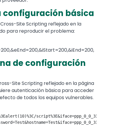
l proveedor.
na configuración básica
ross-Site Scripting reflejado en la
sado para reproducir el problema:
=200,&eEnd=200,&iStart=200,&iEnd=200,
gina de configuración
oss-Site Scripting reflejado en la página
equiere autenticación básica para acceder
defecto de todos los equipos vulnerables.
3Ealert(10)%3C/script%3E&iface=ppp_0_0_33_1 

ssword=Test&hostname=Test&iface=ppp_0_0_33_1 