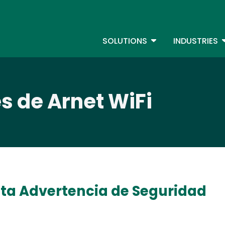
Skip
to
S
main
TOGGLE DROPDOW
T
SOLUTIONS
INDUSTRIES
content
s de Arnet WiFi
sta Advertencia de Seguridad