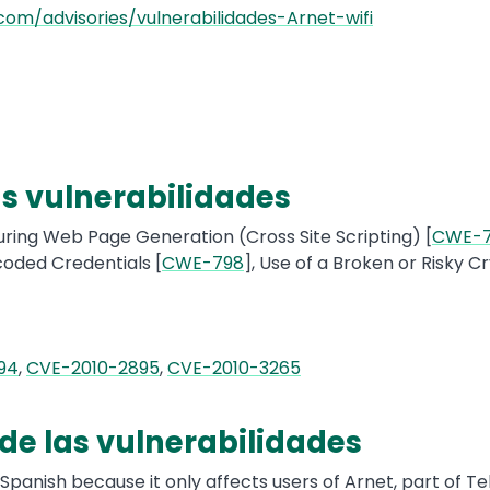
com/advisories/vulnerabilidades-Arnet-wifi
as vulnerabilidades
uring Web Page Generation (Cross Site Scripting) [
CWE-
coded Credentials [
CWE-798
], Use of a Broken or Risky C
94
,
CVE-2010-2895
,
CVE-2010-3265
 de las vulnerabilidades
 Spanish because it only affects users of Arnet, part of T