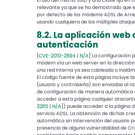
El uso del mismo SSID y una clave fija en 
relevante ya que se ha demostrado que e
por defecto de los módems ADSL de Arnet 
usando cualquiera de los múltiples ataq
8.2. La aplicación web
autenticación
[
CVE-2010-2894
|
N/A
] La configuración 
módem vía un web server en la dirección I
una red interna ya sea cableada o inalám
El código fuente de esta página incluye l
(usuario y contraseña) son enviadas al n
de configuración de manera automática si
acceder a esta página cualquier atacante
3265
|
N/A
]) puede acceder a la página d
servicio ADSL. La obtención de dichas cr
automática sin intervención del usuario po
presencia de alguna vulnerabilidad de Cro