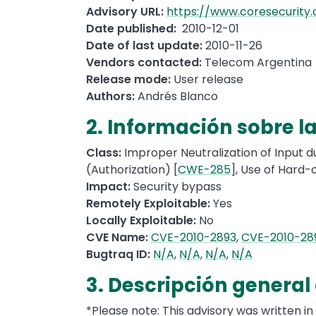
Advisory URL:
https://www.coresecurity.
Date published:
2010-12-01
Date of last update:
2010-11-26
Vendors contacted:
Telecom Argentina
Release mode:
User release
Authors:
Andrés Blanco
2. Información sobre l
Class:
Improper Neutralization of Input d
(Authorization) [
CWE-285
], Use of Hard-
Impact:
Security bypass
Remotely Exploitable:
Yes
Locally Exploitable:
No
CVE Name:
CVE-2010-2893
,
CVE-2010-28
Bugtraq ID:
N/A
,
N/A
,
N/A
,
N/A
3. Descripción general
*Please note: This advisory was written in