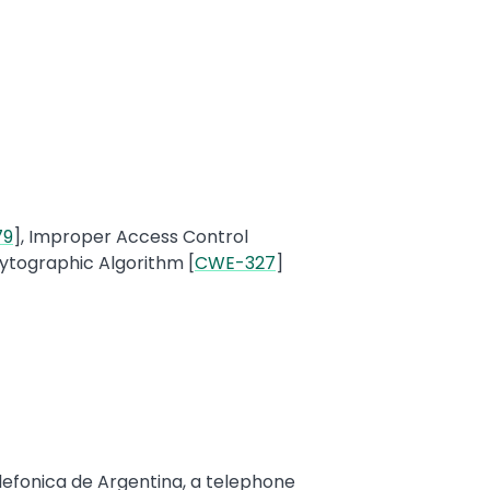
79
], Improper Access Control
rytographic Algorithm [
CWE-327
]
elefonica de Argentina, a telephone