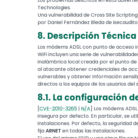
Los problemas descritos en esta adverten
Technologies.
Una vulnerabilidad de Cross Site Scripti
por Daniel Fernández Bleda de isecaudito
8. Descripción Técnic
Los módems ADSL con punto de acceso inal
WiFi incluyen una serie de vulnerabilidad
inalámbrica local creada por el punto de
al atacante obtener credenciales de acce
vulnerables y obtener información sensible
directos a los equipos de los usuarios del 
8.1. La configuración 
[
CVE-2010-3265
|
N/A
] Los módems ADSL c
insegura por defecto. En particular, se ut
instalaciones. Por defecto, la seguridad d
fija
ARNET
en todas las instalaciones.