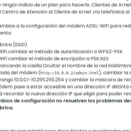
 ningún indicio de un plan para hacerlo. Clientes de Arn
entro de Atención al Cliente de Arnet vía telefónica al
ambios a la configuración del módem ADSL-WiFi para reduc
mento:
brica (SSID)
iFi cambiar el método de autenticación a WPA2-PSK
iFi cambiar el método de encripción a PSK:AES
marcando la casilla Ocultar el nombre de la red inalámbri
nzada del módem (
), cambiar la 
http:/10.0.0.2/admin.html
 rango 10.0.0.1-10.255.255.254 y cambiar la máscara de re
ódem pase a estar accesible en una dirección IP distinta
 recordar la nueva dirección IP que eligió para poder rea
mbios de configuración no resuelven los problemas des
brica.