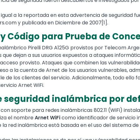
cia de seguridad fueron descubiertos e investigados por
ng igual a la reportada en esta advertencia de seguridad
rs.com y publicada en Diciembre de 2007[1].
a y Código para Prueba de Conc
ámbrico Pirelli DRG A125G provistos por Telecom Argenti
es que dejan a sus usuarios expuestos a ataques informátic
 acceso provisto. Ataques que combinen las vulnerabilida
so a la cuenta de Arnet de los usuarios vulnerables, adm
 de los clientes del servicio. Adicionalmente, todo ello f
servicio Arnet WiFi.
de seguridad inalámbrica por de
on soporte para redes inalámbricas 802.11 (WiFi) instal
iliza el nombre
Arnet WiFi
como identificador de servicio i
e la red inalámbrica está basada en el uso del sistema de