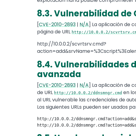
explotación haría posible comprometer la
8.3. Vulnerabilidad de 
[
CVE-2010-2893
|
N/A
] La aplicación de 
página de URL
http://10.0.0.2/scvrtsrv.c
http://10.0.0.2/scvrtsrv.cmd?
action=add&srvName=%3Cscript%3Ealert(
8.4. Vulnerabilidades d
avanzada
[
CVE-2010-2893
|
N/A
] La aplicación de 
de URL
en lo
http://10.0.0.2/ddnsmngr.cmd
al URL vulnerable las credenciales de aut
Los siguientes URLs pueden ser usados pa
http://10.0.0.2/ddnsmngr.cmd?action=add&s
http://10.0.0.2/ddnsmngr.cmd?action=add&